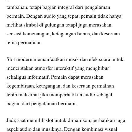
tambahan, tetapi bagian integral dari pengalaman
bermain. Dengan audio yang tepat, pemain tidak hanya
melihat simbol di gulungan tetapi juga merasakan
sensasi kemenangan, ketegangan bonus, dan keseruan
tema permainan.
Slot modern memanfaatkan musik dan efek suara untuk
menciptakan atmosfer interaktif yang menghibur
sekaligus informatif. Pemain dapat merasakan
kegembiraan, ketegangan, dan keseruan permainan
lebih maksimal jika memperhatikan audio sebagai
bagian dari pengalaman bermain.
Jadi, saat memilih slot untuk dimainkan, perhatikan juga
aspek audio dan musiknya. Dengan kombinasi visual