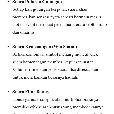
Suara Putaran Gulungan
Setiap kali gulungan berputar, suara khas
memberikan sensasi nyata seperti bermain mesin
slot fisik. Ini membuat permainan terasa lebih hidup
dan dinamis.
Suara Kemenangan (Win Sound)
Ketika kombinasi simbol menang muncul, efek
suara kemenangan memberi kepuasan instan.
Volume, ritme, dan jenis suara bisa disesuaikan
untuk menekankan besarnya hadiah.
Suara Fitur Bonus
Bonus game, free spin, atau multiplier biasanya
memiliki efek suara khusus yang membedakannya