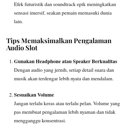
Efek futuristik dan soundtrack epik meningkatkan
sensasi imersif, seakan pemain memasuki dunia
lain.
Tips Memaksimalkan Pengalaman
Audio Slot
Gunakan Headphone atau Speaker Berkualitas
Dengan audio yang jernih, setiap detail suara dan
musik akan terdengar lebih nyata dan mendalam.
Sesuaikan Volume
Jangan terlalu keras atau terlalu pelan. Volume yang
pas membuat pengalaman lebih nyaman dan tidak
mengganggu konsentrasi.