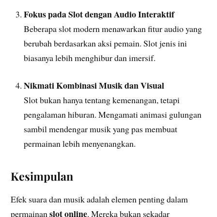
Fokus pada Slot dengan Audio Interaktif
Beberapa slot modern menawarkan fitur audio yang
berubah berdasarkan aksi pemain. Slot jenis ini
biasanya lebih menghibur dan imersif.
Nikmati Kombinasi Musik dan Visual
Slot bukan hanya tentang kemenangan, tetapi
pengalaman hiburan. Mengamati animasi gulungan
sambil mendengar musik yang pas membuat
permainan lebih menyenangkan.
Kesimpulan
Efek suara dan musik adalah elemen penting dalam
slot online
permainan
. Mereka bukan sekadar