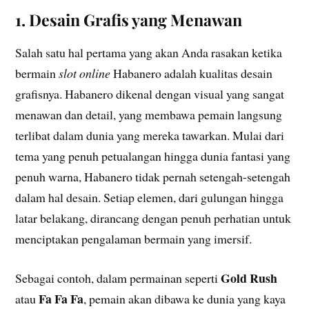
1. Desain Grafis yang Menawan
Salah satu hal pertama yang akan Anda rasakan ketika
bermain
slot online
Habanero adalah kualitas desain
grafisnya. Habanero dikenal dengan visual yang sangat
menawan dan detail, yang membawa pemain langsung
terlibat dalam dunia yang mereka tawarkan. Mulai dari
tema yang penuh petualangan hingga dunia fantasi yang
penuh warna, Habanero tidak pernah setengah-setengah
dalam hal desain. Setiap elemen, dari gulungan hingga
latar belakang, dirancang dengan penuh perhatian untuk
menciptakan pengalaman bermain yang imersif.
Gold Rush
Sebagai contoh, dalam permainan seperti
Fa Fa Fa
atau
, pemain akan dibawa ke dunia yang kaya