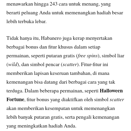
menawarkan hingga 243 cara untuk menang, yang
berarti peluang Anda untuk memenangkan hadiah besar
lebih terbuka lebar.
Tidak hanya itu, Habanero juga kerap menyertakan
berbagai bonus dan fitur khusus dalam setiap
permainan, seperti putaran gratis (
free spins
), simbol liar
(
wild
), dan simbol pencar (
scatter
). Fitur-fitur ini
memberikan lapisan keseruan tambahan, di mana
kemenangan bisa datang dari berbagai cara yang tak
Halloween
terduga. Dalam beberapa permainan, seperti
Fortune
, fitur bonus yang diaktifkan oleh simbol
scatter
akan memberikan kesempatan untuk memenangkan
lebih banyak putaran gratis, serta pengali kemenangan
yang meningkatkan hadiah Anda.