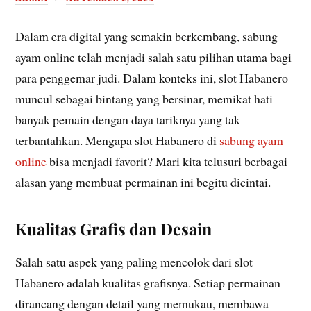
Dalam era digital yang semakin berkembang, sabung
ayam online telah menjadi salah satu pilihan utama bagi
para penggemar judi. Dalam konteks ini, slot Habanero
muncul sebagai bintang yang bersinar, memikat hati
banyak pemain dengan daya tariknya yang tak
terbantahkan. Mengapa slot Habanero di
sabung ayam
online
bisa menjadi favorit? Mari kita telusuri berbagai
alasan yang membuat permainan ini begitu dicintai.
Kualitas Grafis dan Desain
Salah satu aspek yang paling mencolok dari slot
Habanero adalah kualitas grafisnya. Setiap permainan
dirancang dengan detail yang memukau, membawa