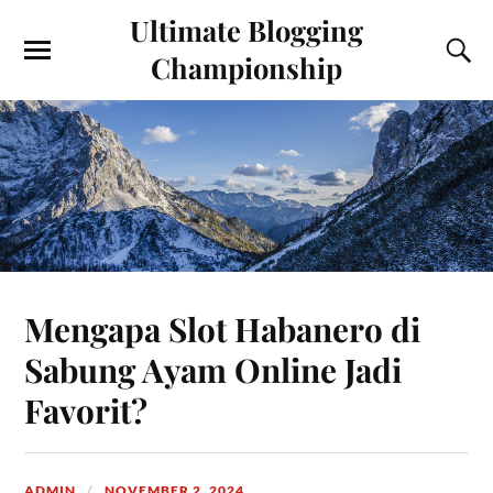
Ultimate Blogging
Championship
Mengapa Slot Habanero di
Sabung Ayam Online Jadi
Favorit?
ADMIN
NOVEMBER 2, 2024