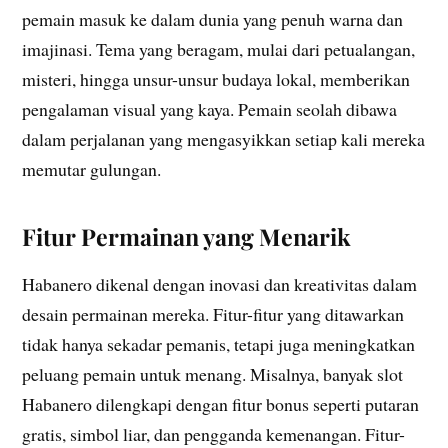
pemain masuk ke dalam dunia yang penuh warna dan
imajinasi. Tema yang beragam, mulai dari petualangan,
misteri, hingga unsur-unsur budaya lokal, memberikan
pengalaman visual yang kaya. Pemain seolah dibawa
dalam perjalanan yang mengasyikkan setiap kali mereka
memutar gulungan.
Fitur Permainan yang Menarik
Habanero dikenal dengan inovasi dan kreativitas dalam
desain permainan mereka. Fitur-fitur yang ditawarkan
tidak hanya sekadar pemanis, tetapi juga meningkatkan
peluang pemain untuk menang. Misalnya, banyak slot
Habanero dilengkapi dengan fitur bonus seperti putaran
gratis, simbol liar, dan pengganda kemenangan. Fitur-