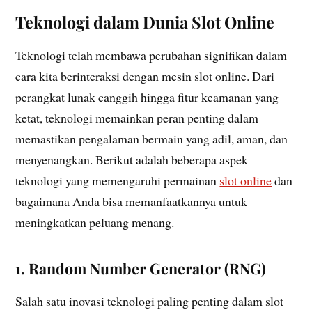
Teknologi dalam Dunia Slot Online
Teknologi telah membawa perubahan signifikan dalam
cara kita berinteraksi dengan mesin slot online. Dari
perangkat lunak canggih hingga fitur keamanan yang
ketat, teknologi memainkan peran penting dalam
memastikan pengalaman bermain yang adil, aman, dan
menyenangkan. Berikut adalah beberapa aspek
teknologi yang memengaruhi permainan
slot online
dan
bagaimana Anda bisa memanfaatkannya untuk
meningkatkan peluang menang.
1.
Random Number Generator (RNG)
Salah satu inovasi teknologi paling penting dalam slot