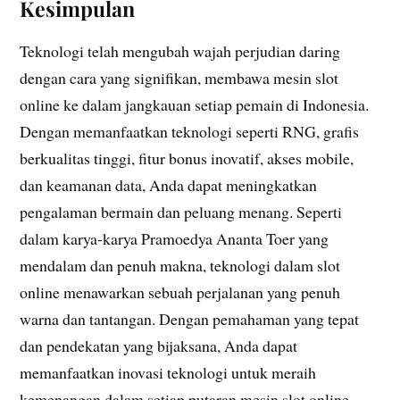
Kesimpulan
Teknologi telah mengubah wajah perjudian daring
dengan cara yang signifikan, membawa mesin slot
online ke dalam jangkauan setiap pemain di Indonesia.
Dengan memanfaatkan teknologi seperti RNG, grafis
berkualitas tinggi, fitur bonus inovatif, akses mobile,
dan keamanan data, Anda dapat meningkatkan
pengalaman bermain dan peluang menang. Seperti
dalam karya-karya Pramoedya Ananta Toer yang
mendalam dan penuh makna, teknologi dalam slot
online menawarkan sebuah perjalanan yang penuh
warna dan tantangan. Dengan pemahaman yang tepat
dan pendekatan yang bijaksana, Anda dapat
memanfaatkan inovasi teknologi untuk meraih
kemenangan dalam setiap putaran mesin slot online.