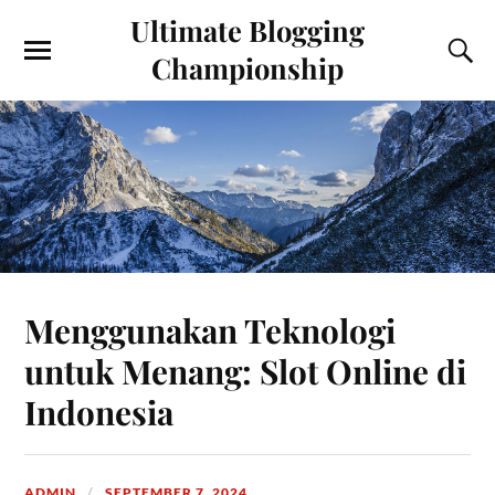
Ultimate Blogging
Championship
Menggunakan Teknologi
untuk Menang: Slot Online di
Indonesia
ADMIN
SEPTEMBER 7, 2024