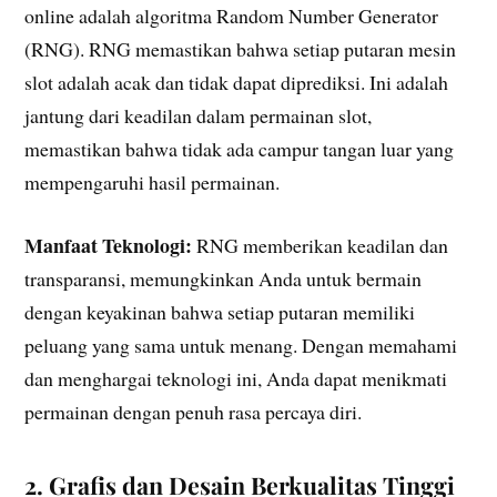
online adalah algoritma Random Number Generator
(RNG). RNG memastikan bahwa setiap putaran mesin
slot adalah acak dan tidak dapat diprediksi. Ini adalah
jantung dari keadilan dalam permainan slot,
memastikan bahwa tidak ada campur tangan luar yang
mempengaruhi hasil permainan.
Manfaat Teknologi:
RNG memberikan keadilan dan
transparansi, memungkinkan Anda untuk bermain
dengan keyakinan bahwa setiap putaran memiliki
peluang yang sama untuk menang. Dengan memahami
dan menghargai teknologi ini, Anda dapat menikmati
permainan dengan penuh rasa percaya diri.
2.
Grafis dan Desain Berkualitas Tinggi