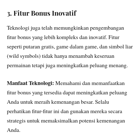
3.
Fitur Bonus Inovatif
Teknologi juga telah memungkinkan pengembangan
fitur bonus yang lebih kompleks dan inovatif. Fitur
seperti putaran gratis, game dalam game, dan simbol liar
(wild symbols) tidak hanya menambah keseruan
permainan tetapi juga meningkatkan peluang menang.
Manfaat Teknologi:
Memahami dan memanfaatkan
fitur bonus yang tersedia dapat meningkatkan peluang
Anda untuk meraih kemenangan besar. Selalu
perhatikan fitur-fitur ini dan gunakan mereka secara
strategis untuk memaksimalkan potensi kemenangan
Anda.