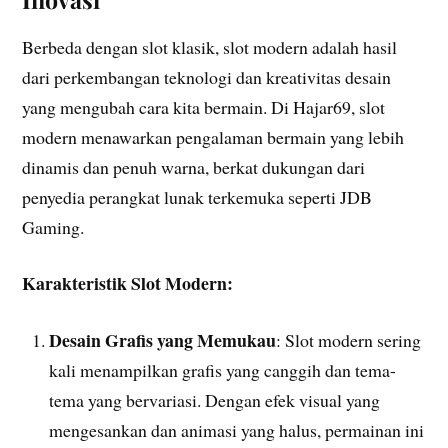
Berbeda dengan slot klasik, slot modern adalah hasil
dari perkembangan teknologi dan kreativitas desain
yang mengubah cara kita bermain. Di Hajar69, slot
modern menawarkan pengalaman bermain yang lebih
dinamis dan penuh warna, berkat dukungan dari
penyedia perangkat lunak terkemuka seperti JDB
Gaming.
Karakteristik Slot Modern:
Desain Grafis yang Memukau
: Slot modern sering
kali menampilkan grafis yang canggih dan tema-
tema yang bervariasi. Dengan efek visual yang
mengesankan dan animasi yang halus, permainan ini