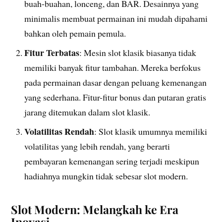
buah-buahan, lonceng, dan BAR. Desainnya yang
minimalis membuat permainan ini mudah dipahami
bahkan oleh pemain pemula.
Fitur Terbatas
: Mesin slot klasik biasanya tidak
memiliki banyak fitur tambahan. Mereka berfokus
pada permainan dasar dengan peluang kemenangan
yang sederhana. Fitur-fitur bonus dan putaran gratis
jarang ditemukan dalam slot klasik.
Volatilitas Rendah
: Slot klasik umumnya memiliki
volatilitas yang lebih rendah, yang berarti
pembayaran kemenangan sering terjadi meskipun
hadiahnya mungkin tidak sebesar slot modern.
Slot Modern: Melangkah ke Era
Inovasi