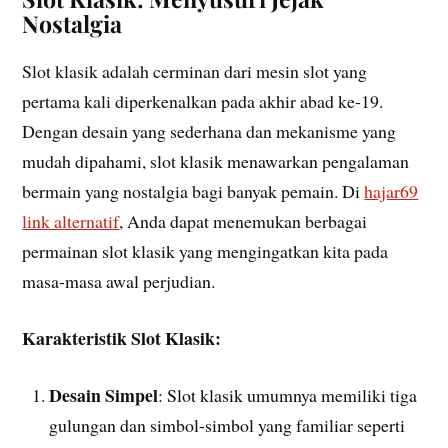
Nostalgia
Slot klasik adalah cerminan dari mesin slot yang
pertama kali diperkenalkan pada akhir abad ke-19.
Dengan desain yang sederhana dan mekanisme yang
mudah dipahami, slot klasik menawarkan pengalaman
bermain yang nostalgia bagi banyak pemain. Di
hajar69
link alternatif
, Anda dapat menemukan berbagai
permainan slot klasik yang mengingatkan kita pada
masa-masa awal perjudian.
Karakteristik Slot Klasik:
Desain Simpel
: Slot klasik umumnya memiliki tiga
gulungan dan simbol-simbol yang familiar seperti