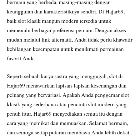
bermain yang berbeda, masing-masing dengan
keunggulan dan karakteristiknya sendiri. Di Hajar69,
baik slot klasik maupun modern tersedia untuk
memenuhi berbagai preferensi pemain. Dengan akses
mudah melalui link alternatif, Anda tidak perlu khawatir
kehilangan kesempatan untuk menikmati permainan
favorit Anda.
Seperti sebuah karya sastra yang menggugah, slot di
Hajar69 menawarkan lapisan-lapisan kesenangan dan
peluang yang bervariasi. Apakah Anda penggemar slot
klasik yang sederhana atau pencinta slot modern yang
penuh fitur, Hajar69 menyediakan semua itu dengan
cara yang memikat dan memuaskan. Selamat bermain,
dan semoga setiap putaran membawa Anda lebih dekat