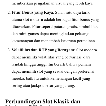
memberikan pengalaman visual yang lebih kaya.
Fitur Bonus yang Kaya
: Salah satu daya tarik
utama slot modern adalah berbagai fitur bonus yang
ditawarkan. Fitur seperti putaran gratis, simbol liar,
dan mini-games dapat meningkatkan peluang
kemenangan dan menambah keseruan permainan.
Volatilitas dan RTP yang Beragam
: Slot modern
dapat memiliki volatilitas yang bervariasi, dari
rendah hingga tinggi. Ini berarti bahwa pemain
dapat memilih slot yang sesuai dengan preferensi
mereka, baik itu untuk kemenangan kecil yang
sering atau jackpot besar yang jarang.
Perbandingan Slot Klasik dan