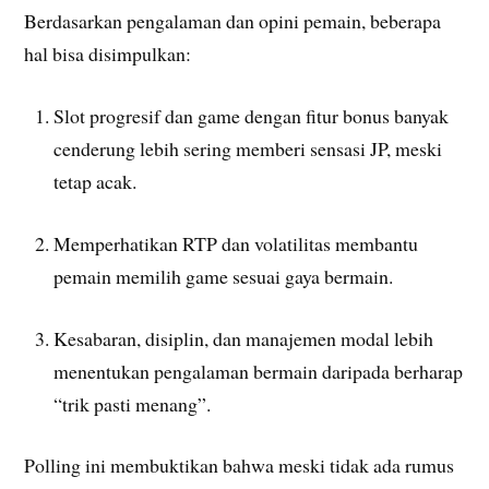
Berdasarkan pengalaman dan opini pemain, beberapa
hal bisa disimpulkan:
Slot progresif dan game dengan fitur bonus banyak
cenderung lebih sering memberi sensasi JP, meski
tetap acak.
Memperhatikan RTP dan volatilitas membantu
pemain memilih game sesuai gaya bermain.
Kesabaran, disiplin, dan manajemen modal lebih
menentukan pengalaman bermain daripada berharap
“trik pasti menang”.
Polling ini membuktikan bahwa meski tidak ada rumus