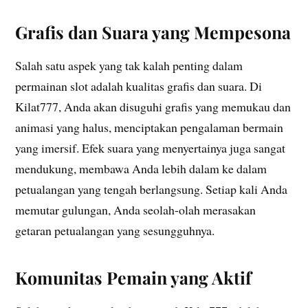
Grafis dan Suara yang Mempesona
Salah satu aspek yang tak kalah penting dalam
permainan slot adalah kualitas grafis dan suara. Di
Kilat777, Anda akan disuguhi grafis yang memukau dan
animasi yang halus, menciptakan pengalaman bermain
yang imersif. Efek suara yang menyertainya juga sangat
mendukung, membawa Anda lebih dalam ke dalam
petualangan yang tengah berlangsung. Setiap kali Anda
memutar gulungan, Anda seolah-olah merasakan
getaran petualangan yang sesungguhnya.
Komunitas Pemain yang Aktif