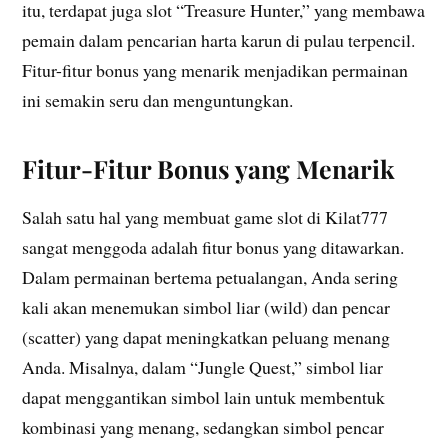
itu, terdapat juga slot “Treasure Hunter,” yang membawa
pemain dalam pencarian harta karun di pulau terpencil.
Fitur-fitur bonus yang menarik menjadikan permainan
ini semakin seru dan menguntungkan.
Fitur-Fitur Bonus yang Menarik
Salah satu hal yang membuat game slot di Kilat777
sangat menggoda adalah fitur bonus yang ditawarkan.
Dalam permainan bertema petualangan, Anda sering
kali akan menemukan simbol liar (wild) dan pencar
(scatter) yang dapat meningkatkan peluang menang
Anda. Misalnya, dalam “Jungle Quest,” simbol liar
dapat menggantikan simbol lain untuk membentuk
kombinasi yang menang, sedangkan simbol pencar