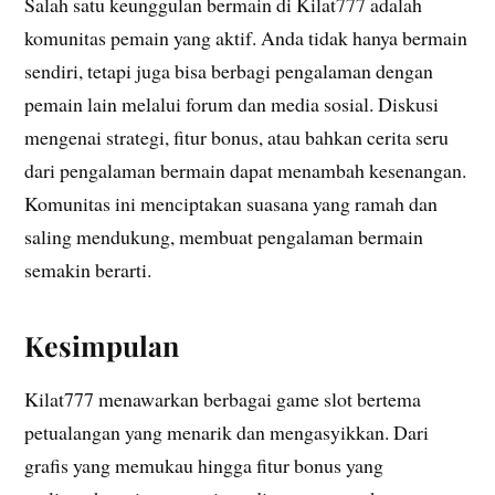
Salah satu keunggulan bermain di Kilat777 adalah
komunitas pemain yang aktif. Anda tidak hanya bermain
sendiri, tetapi juga bisa berbagi pengalaman dengan
pemain lain melalui forum dan media sosial. Diskusi
mengenai strategi, fitur bonus, atau bahkan cerita seru
dari pengalaman bermain dapat menambah kesenangan.
Komunitas ini menciptakan suasana yang ramah dan
saling mendukung, membuat pengalaman bermain
semakin berarti.
Kesimpulan
Kilat777 menawarkan berbagai game slot bertema
petualangan yang menarik dan mengasyikkan. Dari
grafis yang memukau hingga fitur bonus yang