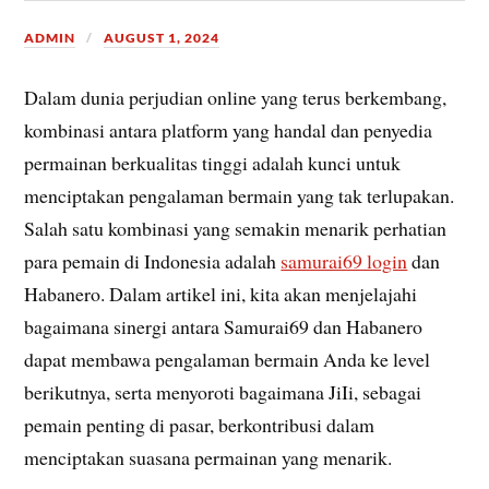
ADMIN
AUGUST 1, 2024
Dalam dunia perjudian online yang terus berkembang,
kombinasi antara platform yang handal dan penyedia
permainan berkualitas tinggi adalah kunci untuk
menciptakan pengalaman bermain yang tak terlupakan.
Salah satu kombinasi yang semakin menarik perhatian
para pemain di Indonesia adalah
samurai69 login
dan
Habanero. Dalam artikel ini, kita akan menjelajahi
bagaimana sinergi antara Samurai69 dan Habanero
dapat membawa pengalaman bermain Anda ke level
berikutnya, serta menyoroti bagaimana JiIi, sebagai
pemain penting di pasar, berkontribusi dalam
menciptakan suasana permainan yang menarik.