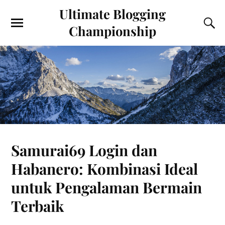
Ultimate Blogging
Championship
Samurai69 Login dan
Habanero: Kombinasi Ideal
untuk Pengalaman Bermain
Terbaik