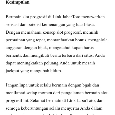
Kesimpulan
Bermain slot progresif di Link JabarToto menawarkan
sensasi dan potensi kemenangan yang luar biasa.
Dengan memahami konsep slot progresif, memilih
permainan yang tepat, memanfaatkan bonus, mengelola
anggaran dengan bijak, mengetahui kapan harus
berhenti, dan mengikuti berita terbaru dari situs, Anda
dapat meningkatkan peluang Anda untuk meraih
jackpot yang mengubah hidup.
Jangan lupa untuk selalu bermain dengan bijak dan
menikmati setiap momen dari pengalaman bermain slot
progresif ini. Selamat bermain di Link JabarToto, dan
semoga keberuntungan selalu menyertai Anda dalam