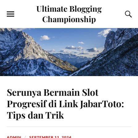
Ultimate Blogging
Championship
Serunya Bermain Slot
Progresif di Link JabarToto:
Tips dan Trik
ADMIN
SEPTEMBER 11, 2024