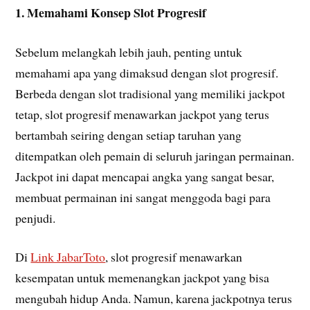
1. Memahami Konsep Slot Progresif
Sebelum melangkah lebih jauh, penting untuk
memahami apa yang dimaksud dengan slot progresif.
Berbeda dengan slot tradisional yang memiliki jackpot
tetap, slot progresif menawarkan jackpot yang terus
bertambah seiring dengan setiap taruhan yang
ditempatkan oleh pemain di seluruh jaringan permainan.
Jackpot ini dapat mencapai angka yang sangat besar,
membuat permainan ini sangat menggoda bagi para
penjudi.
Di
Link JabarToto
, slot progresif menawarkan
kesempatan untuk memenangkan jackpot yang bisa
mengubah hidup Anda. Namun, karena jackpotnya terus