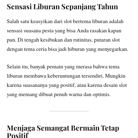
Sensasi Liburan Sepanjang Tahun
Salah satu keasyikan dari slot bertema liburan adalah
sensasi suasana pesta yang bisa Anda rasakan kapan
pun. Di tengah kesibukan dan rutinitas, putaran slot
dengan tema ceria bisa jadi hiburan yang menyegarkan.
Selain itu, banyak pemain yang merasa bahwa tema
liburan membawa keberuntungan tersendiri. Mungkin
karena suasananya yang positif, atau karena desain slot
yang memang dibuat penuh warna dan optimis.
Menjaga Semangat Bermain Tetap
Positif