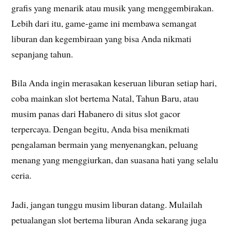
grafis yang menarik atau musik yang menggembirakan.
Lebih dari itu, game-game ini membawa semangat
liburan dan kegembiraan yang bisa Anda nikmati
sepanjang tahun.
Bila Anda ingin merasakan keseruan liburan setiap hari,
coba mainkan slot bertema Natal, Tahun Baru, atau
musim panas dari Habanero di situs slot gacor
terpercaya. Dengan begitu, Anda bisa menikmati
pengalaman bermain yang menyenangkan, peluang
menang yang menggiurkan, dan suasana hati yang selalu
ceria.
Jadi, jangan tunggu musim liburan datang. Mulailah
petualangan slot bertema liburan Anda sekarang juga