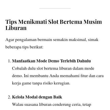
Tips Menikmati Slot Bertema Musim
Liburan
Agar pengalaman bermain semakin maksimal, simak
beberapa tips berikut:
Manfaatkan Mode Demo Terlebih Dahulu
Cobalah dulu slot bertema liburan dalam mode
demo. Ini membantu Anda memahami fitur dan cara
kerja game tanpa risiko kerugian.
Kelola Modal dengan Baik
Walau suasana liburan cenderung ceria, tetap