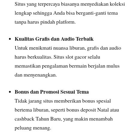
Situs yang terpercaya biasanya menyediakan koleksi
lengkap sehingga Anda bisa berganti-ganti tema
tanpa harus pindah platform.
Kualitas Grafis dan Audio Terbaik
Untuk menikmati nuansa liburan, grafis dan audio
harus berkualitas. Situs slot gacor selalu
memastikan pengalaman bermain berjalan mulus
dan menyenangkan.
Bonus dan Promosi Sesuai Tema
Tidak jarang situs memberikan bonus spesial
bertema liburan, seperti bonus deposit Natal atau
cashback Tahun Baru, yang makin menambah
peluang menang.