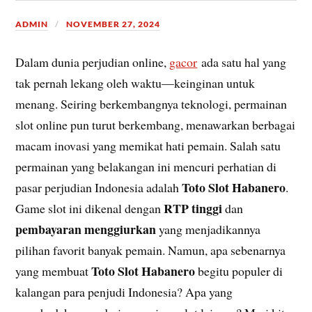
ADMIN
NOVEMBER 27, 2024
Dalam dunia perjudian online,
gacor
ada satu hal yang
tak pernah lekang oleh waktu—keinginan untuk
menang. Seiring berkembangnya teknologi, permainan
slot online pun turut berkembang, menawarkan berbagai
macam inovasi yang memikat hati pemain. Salah satu
permainan yang belakangan ini mencuri perhatian di
Toto Slot Habanero
pasar perjudian Indonesia adalah
.
RTP tinggi
Game slot ini dikenal dengan
dan
pembayaran menggiurkan
yang menjadikannya
pilihan favorit banyak pemain. Namun, apa sebenarnya
Toto Slot Habanero
yang membuat
begitu populer di
kalangan para penjudi Indonesia? Apa yang