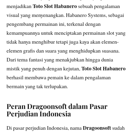
Toto Slot Habanero
menjadikan
sebuah pengalaman
visual yang menyenangkan. Habanero Systems, sebagai
pengembang permainan ini, terkenal dengan
kemampuannya untuk menciptakan permainan slot yang
tidak hanya menghibur tetapi juga kaya akan elemen-
elemen grafis dan suara yang menghidupkan suasana.
Dari tema fantasi yang menakjubkan hingga dunia
Toto Slot Habanero
mistik yang penuh dengan kejutan,
berhasil membawa pemain ke dalam pengalaman
bermain yang tak terlupakan.
Peran
Dragoonsoft
dalam Pasar
Perjudian Indonesia
Dragoonsoft
Di pasar perjudian Indonesia, nama
sudah