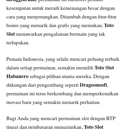
kesempatan untuk meraih kemenangan besar dengan
cara yang menyenangkan. Ditambah dengan fitur-fitur
Toto
bonus yang menarik dan grafis yang memukau,
Slot
menawarkan pengalaman bermain yang tak
terlupakan.
Pemain Indonesia, yang selalu mencari peluang terbaik
Toto Slot
dalam setiap permainan, semakin memilih
Habanero
sebagai pilihan utama mereka. Dengan
Dragoonsoft
dukungan dari pengembang seperti
,
permainan ini terus berkembang dan memperkenalkan
inovasi baru yang semakin menarik perhatian.
Bagi Anda yang mencari permainan slot dengan RTP
Toto Slot
tinggi dan pembayaran menggiurkan,